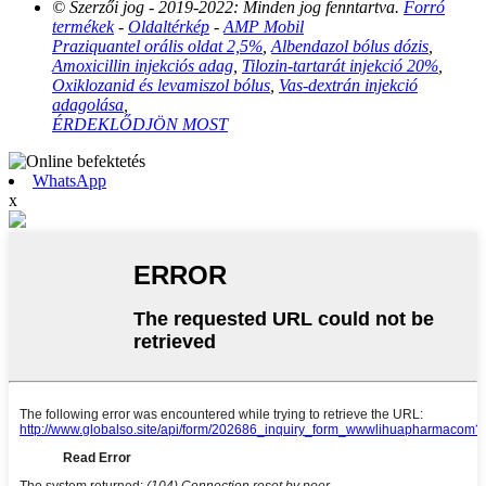
© Szerzői jog - 2019-2022: Minden jog fenntartva.
Forró
termékek
-
Oldaltérkép
-
AMP Mobil
Praziquantel orális oldat 2,5%
,
Albendazol bólus dózis
,
Amoxicillin injekciós adag
,
Tilozin-tartarát injekció 20%
,
Oxiklozanid és levamiszol bólus
,
Vas-dextrán injekció
adagolása
,
ÉRDEKLŐDJÖN MOST
WhatsApp
x