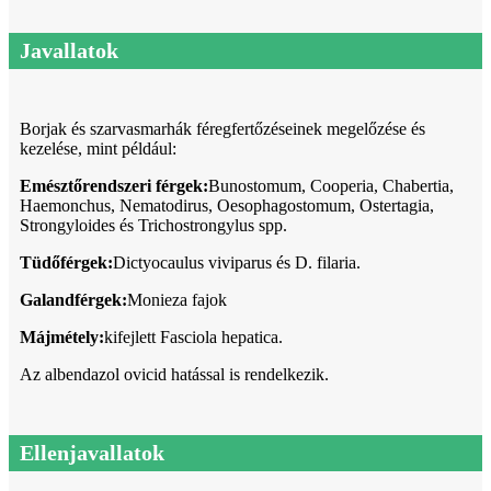
Javallatok
Borjak és szarvasmarhák féregfertőzéseinek megelőzése és
kezelése, mint például:
Emésztőrendszeri férgek:
Bunostomum, Cooperia, Chabertia,
Haemonchus, Nematodirus, Oesophagostomum, Ostertagia,
Strongyloides és Trichostrongylus spp.
Tüdőférgek:
Dictyocaulus viviparus és D. filaria.
Galandférgek:
Monieza fajok
Májmétely:
kifejlett Fasciola hepatica.
Az albendazol ovicid hatással is rendelkezik.
Ellenjavallatok