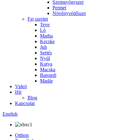
Szemgyógyszer
Permet
Növényvédőszer
Faj szerint
Teve
Ló
Marha
Kecske
Juh
Sertés
Nyúl
Kutya
Macska
Baromfi
Madár
Videó
Hír
Blog
Kapcsolat
English
Otthon