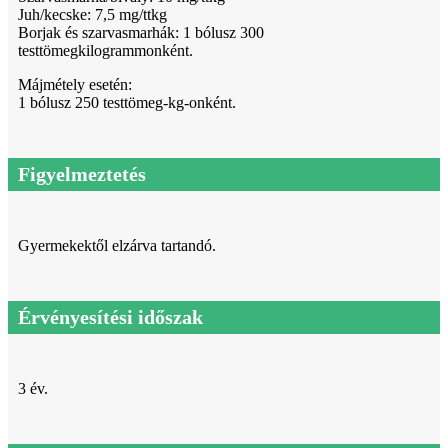
Juh/kecske: 7,5 mg/ttkg
Borjak és szarvasmarhák: 1 bólusz 300
testtömegkilogrammonként.
Májmétely esetén:
1 bólusz 250 testtömeg-kg-onként.
Figyelmeztetés
Gyermekektől elzárva tartandó.
Érvényesítési időszak
3 év.