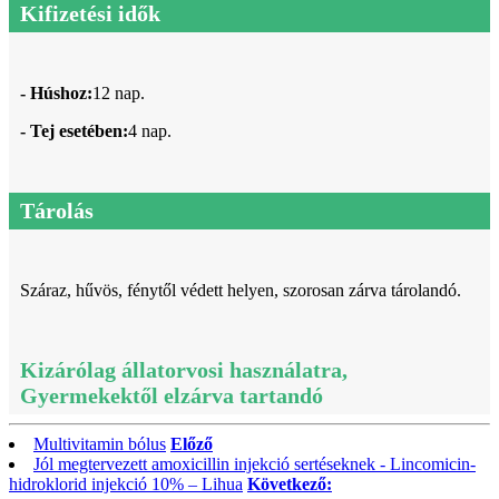
Kifizetési idők
- Húshoz:
12 nap.
- Tej esetében:
4 nap.
Tárolás
Száraz, hűvös, fénytől védett helyen, szorosan zárva tárolandó.
Kizárólag állatorvosi használatra,
Gyermekektől elzárva tartandó
Multivitamin bólus
Előző
Jól megtervezett amoxicillin injekció sertéseknek - Lincomicin-
hidroklorid injekció 10% – Lihua
Következő: