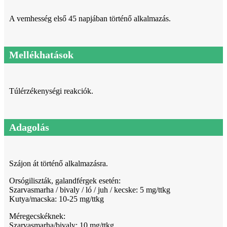
A vemhesség első 45 napjában történő alkalmazás.
Mellékhatások
Túlérzékenységi reakciók.
Adagolás
Szájon át történő alkalmazásra.
Orsógiliszták, galandférgek esetén:
Szarvasmarha / bivaly / ló / juh / kecske: 5 mg/ttkg
Kutya/macska: 10-25 mg/ttkg
Méregecskéknek:
Szarvasmarha/bivaly: 10 mg/ttkg