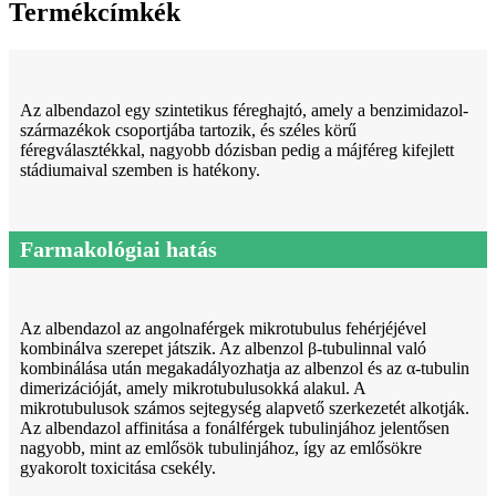
Termékcímkék
Az albendazol egy szintetikus féreghajtó, amely a benzimidazol-
származékok csoportjába tartozik, és széles körű
féregválasztékkal, nagyobb dózisban pedig a májféreg kifejlett
stádiumaival szemben is hatékony.
Farmakológiai hatás
Az albendazol az angolnaférgek mikrotubulus fehérjéjével
kombinálva szerepet játszik. Az albenzol β-tubulinnal való
kombinálása után megakadályozhatja az albenzol és az α-tubulin
dimerizációját, amely mikrotubulusokká alakul. A
mikrotubulusok számos sejtegység alapvető szerkezetét alkotják.
Az albendazol affinitása a fonálférgek tubulinjához jelentősen
nagyobb, mint az emlősök tubulinjához, így az emlősökre
gyakorolt ​​toxicitása csekély.