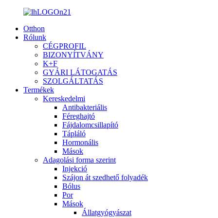
Otthon
Rólunk
CÉGPROFIL
BIZONYÍTVÁNY
K+F
GYÁRI LÁTOGATÁS
SZOLGÁLTATÁS
Termékek
Kereskedelmi
Antibakteriális
Féreghajtó
Fájdalomcsillapító
Tápláló
Hormonális
Mások
Adagolási forma szerint
Injekció
Szájon át szedhető folyadék
Bólus
Por
Mások
Állatgyógyászat