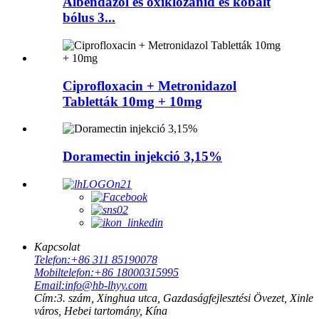
Albendazol és oxiklozanid és kobalt
bólus 3...
Ciprofloxacin + Metronidazol
Tabletták 10mg + 10mg
Doramectin injekció 3,15%
Kapcsolat
Telefon:
+86 311 85190078
Mobiltelefon:
+86 18000315995
Email:
info@hb-lhyy.com
Cím:
3. szám, Xinghua utca, Gazdaságfejlesztési Övezet, Xinle
város, Hebei tartomány, Kína