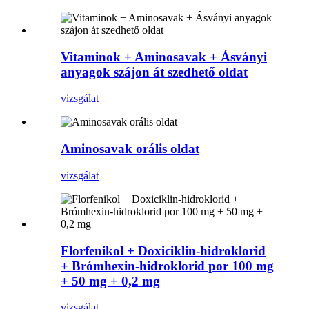
Vitaminok + Aminosavak + Ásványi
anyagok szájon át szedhető oldat
vizsgálat
Aminosavak orális oldat
vizsgálat
Florfenikol + Doxiciklin-hidroklorid
+ Brómhexin-hidroklorid por 100 mg
+ 50 mg + 0,2 mg
vizsgálat