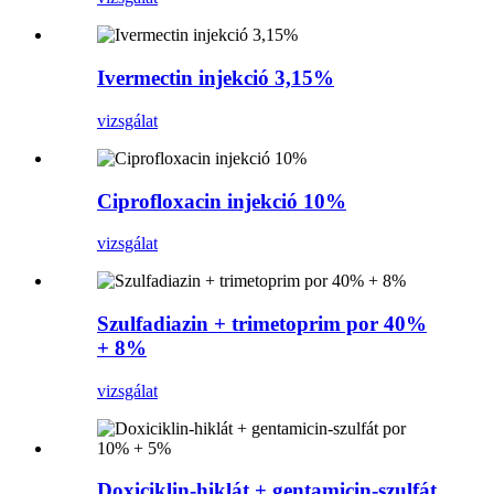
Ivermectin injekció 3,15%
vizsgálat
Ciprofloxacin injekció 10%
vizsgálat
Szulfadiazin + trimetoprim por 40%
+ 8%
vizsgálat
Doxiciklin-hiklát + gentamicin-szulfát