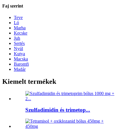
Faj szerint
Teve
Ló
Marha
Kecske
Juh
Sertés
Nyúl
Kutya
Macska
Baromfi
Madár
Kiemelt termékek
Szulfadimidin és trimetop...