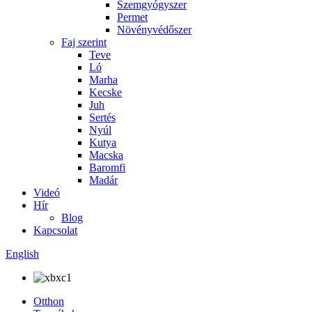
Szemgyógyszer
Permet
Növényvédőszer
Faj szerint
Teve
Ló
Marha
Kecske
Juh
Sertés
Nyúl
Kutya
Macska
Baromfi
Madár
Videó
Hír
Blog
Kapcsolat
English
Otthon