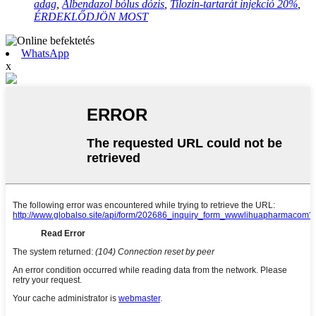
adag
,
Albendazol bólus dózis
,
Tilozin-tartarát injekció 20%
,
ÉRDEKLŐDJÖN MOST
WhatsApp
x