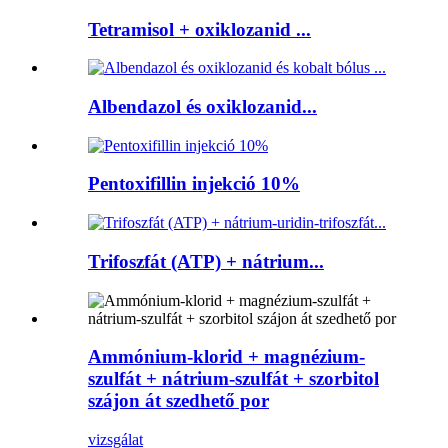
Tetramisol + oxiklozanid ...
Albendazol és oxiklozanid...
Pentoxifillin injekció 10%
Trifoszfát (ATP) + nátrium...
Ammónium-klorid + magnézium-
szulfát + nátrium-szulfát + szorbitol
szájon át szedhető por
vizsgálat