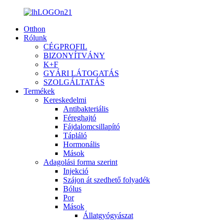
Otthon
Rólunk
CÉGPROFIL
BIZONYÍTVÁNY
K+F
GYÁRI LÁTOGATÁS
SZOLGÁLTATÁS
Termékek
Kereskedelmi
Antibakteriális
Féreghajtó
Fájdalomcsillapító
Tápláló
Hormonális
Mások
Adagolási forma szerint
Injekció
Szájon át szedhető folyadék
Bólus
Por
Mások
Állatgyógyászat