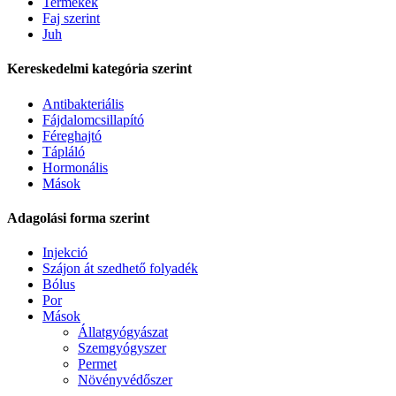
Termékek
Faj szerint
Juh
Kereskedelmi kategória szerint
Antibakteriális
Fájdalomcsillapító
Féreghajtó
Tápláló
Hormonális
Mások
Adagolási forma szerint
Injekció
Szájon át szedhető folyadék
Bólus
Por
Mások
Állatgyógyászat
Szemgyógyszer
Permet
Növényvédőszer