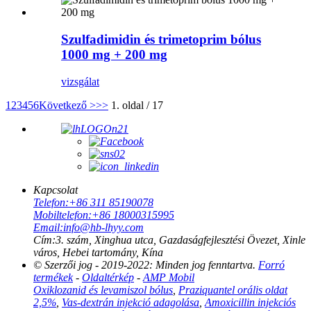
Szulfadimidin és trimetoprim bólus
1000 mg + 200 mg
vizsgálat
1
2
3
4
5
6
Következő >
>>
1. oldal / 17
Kapcsolat
Telefon:
+86 311 85190078
Mobiltelefon:
+86 18000315995
Email:
info@hb-lhyy.com
Cím:
3. szám, Xinghua utca, Gazdaságfejlesztési Övezet, Xinle
város, Hebei tartomány, Kína
© Szerzői jog - 2019-2022: Minden jog fenntartva.
Forró
termékek
-
Oldaltérkép
-
AMP Mobil
Oxiklozanid és levamiszol bólus
,
Praziquantel orális oldat
2,5%
,
Vas-dextrán injekció adagolása
,
Amoxicillin injekciós