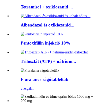
Tetramisol + oxiklozanid ...
Albendazol és oxiklozanid...
Pentoxifillin injekció 10%
Trifoszfát (ATP) + nátrium...
Fluralaner rágótabletták
vizsgálat