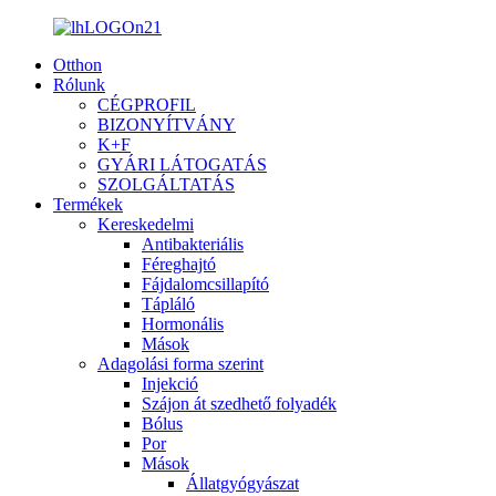
Otthon
Rólunk
CÉGPROFIL
BIZONYÍTVÁNY
K+F
GYÁRI LÁTOGATÁS
SZOLGÁLTATÁS
Termékek
Kereskedelmi
Antibakteriális
Féreghajtó
Fájdalomcsillapító
Tápláló
Hormonális
Mások
Adagolási forma szerint
Injekció
Szájon át szedhető folyadék
Bólus
Por
Mások
Állatgyógyászat