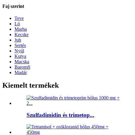
Faj szerint
Teve
Ló
Marha
Kecske
Juh
Sertés
Nyúl
Kutya
Macska
Baromfi
Madár
Kiemelt termékek
Szulfadimidin és trimetop...