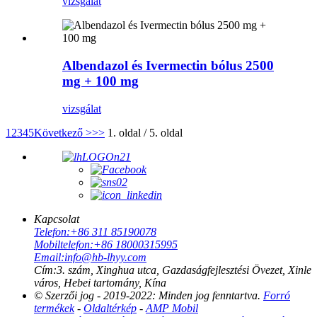
vizsgálat
Albendazol és Ivermectin bólus 2500
mg + 100 mg
vizsgálat
1
2
3
4
5
Következő >
>>
1. oldal / 5. oldal
Kapcsolat
Telefon:
+86 311 85190078
Mobiltelefon:
+86 18000315995
Email:
info@hb-lhyy.com
Cím:
3. szám, Xinghua utca, Gazdaságfejlesztési Övezet, Xinle
város, Hebei tartomány, Kína
© Szerzői jog - 2019-2022: Minden jog fenntartva.
Forró
termékek
-
Oldaltérkép
-
AMP Mobil