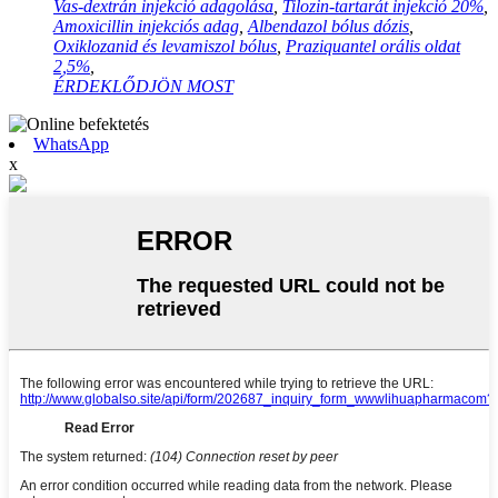
Vas-dextrán injekció adagolása
,
Tilozin-tartarát injekció 20%
,
Amoxicillin injekciós adag
,
Albendazol bólus dózis
,
Oxiklozanid és levamiszol bólus
,
Praziquantel orális oldat
2,5%
,
ÉRDEKLŐDJÖN MOST
WhatsApp
x