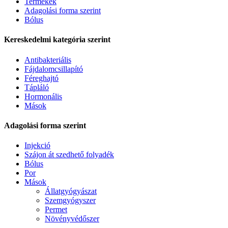
Termékek
Adagolási forma szerint
Bólus
Kereskedelmi kategória szerint
Antibakteriális
Fájdalomcsillapító
Féreghajtó
Tápláló
Hormonális
Mások
Adagolási forma szerint
Injekció
Szájon át szedhető folyadék
Bólus
Por
Mások
Állatgyógyászat
Szemgyógyszer
Permet
Növényvédőszer