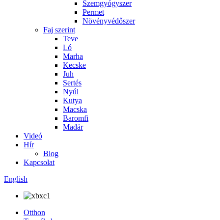
Szemgyógyszer
Permet
Növényvédőszer
Faj szerint
Teve
Ló
Marha
Kecske
Juh
Sertés
Nyúl
Kutya
Macska
Baromfi
Madár
Videó
Hír
Blog
Kapcsolat
English
Otthon