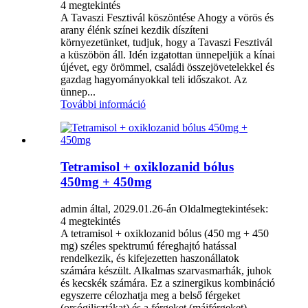
4 megtekintés
A Tavaszi Fesztivál köszöntése Ahogy a vörös és
arany élénk színei kezdik díszíteni
környezetünket, tudjuk, hogy a Tavaszi Fesztivál
a küszöbön áll. Idén izgatottan ünnepeljük a kínai
újévet, egy örömmel, családi összejövetelekkel és
gazdag hagyományokkal teli időszakot. Az
ünnep...
További információ
Tetramisol + oxiklozanid bólus
450mg + 450mg
admin által, 2029.01.26-án
Oldalmegtekintések:
4 megtekintés
A tetramisol + oxiklozanid bólus (450 mg + 450
mg) széles spektrumú féreghajtó hatással
rendelkezik, és kifejezetten haszonállatok
számára készült. Alkalmas szarvasmarhák, juhok
és kecskék számára. Ez a szinergikus kombináció
egyszerre célozhatja meg a belső férgeket
(orsógilisztákat) és a férgeket (májférgeket),