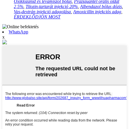
Oxiklozanid és levamiszol bólus
,
Praziquantel orális oldat
2,5%
,
Tilozin-tartarát injekció 20%
,
Albendazol bólus dózis
,
Vas-dextrán injekció adagolása
,
Amoxicillin injekciós adag
,
ÉRDEKLŐDJÖN MOST
WhatsApp
x