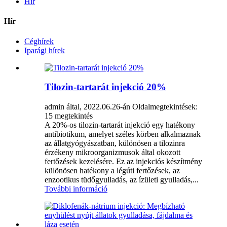
Hír
Hír
Céghírek
Iparági hírek
Tilozin-tartarát injekció 20%
admin által, 2022.06.26-án
Oldalmegtekintések:
15 megtekintés
A 20%-os tilozin-tartarát injekció egy hatékony
antibiotikum, amelyet széles körben alkalmaznak
az állatgyógyászatban, különösen a tilozinra
érzékeny mikroorganizmusok által okozott
fertőzések kezelésére. Ez az injekciós készítmény
különösen hatékony a légúti fertőzések, az
enzootikus tüdőgyulladás, az ízületi gyulladás,...
További információ