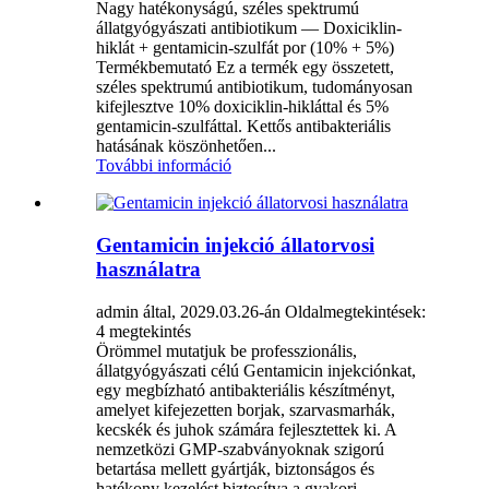
Nagy hatékonyságú, széles spektrumú
állatgyógyászati ​​antibiotikum — Doxiciklin-
hiklát + gentamicin-szulfát por (10% + 5%)
Termékbemutató Ez a termék egy összetett,
széles spektrumú antibiotikum, tudományosan
kifejlesztve 10% doxiciklin-hikláttal és 5%
gentamicin-szulfáttal. Kettős antibakteriális
hatásának köszönhetően...
További információ
Gentamicin injekció állatorvosi
használatra
admin által, 2029.03.26-án
Oldalmegtekintések:
4 megtekintés
Örömmel mutatjuk be professzionális,
állatgyógyászati ​​célú Gentamicin injekciónkat,
egy megbízható antibakteriális készítményt,
amelyet kifejezetten borjak, szarvasmarhák,
kecskék és juhok számára fejlesztettek ki. A
nemzetközi GMP-szabványoknak szigorú
betartása mellett gyártják, biztonságos és
hatékony kezelést biztosítva a gyakori