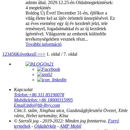
admin által, 2029.12.25-én
Oldalmegtekintések:
4 megtekintés
Boldog Új Évet! December 31-én, éjfélkor a
világ életre kel az újév örömteli ünneplésével. Ez
az éves esemény egy új év kezdetét jelzi, tele
reménnyel, fogadalmakkal és az új kezdetek
ígéretével. Világszerte az emberek különféle
tevékenységekben vesznek részt...
További információ
1
2
3
4
5
6
Következő >
>>
1. oldal / 7. oldal
Kapcsolat
Telefon:
+86 311 85190078
Mobiltelefon:
+86 18000315995
Email:
info@hb-lhyy.com
Cím:
3. szám, Xinghua utca, Gazdaságfejlesztési Övezet, Xinle
város, Hebei tartomány, Kína
© Szerzői jog - 2019-2022: Minden jog fenntartva.
Forró
termékek
-
Oldaltérkép
-
AMP Mobil