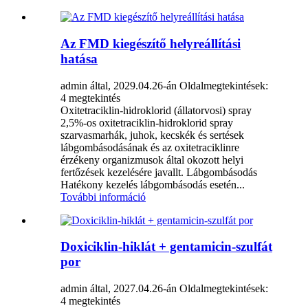
Az FMD kiegészítő helyreállítási
hatása
admin által, 2029.04.26-án
Oldalmegtekintések:
4 megtekintés
Oxitetraciklin-hidroklorid (állatorvosi) spray
2,5%-os oxitetraciklin-hidroklorid spray
szarvasmarhák, juhok, kecskék és sertések
lábgombásodásának és az oxitetraciklinre
érzékeny organizmusok által okozott helyi
fertőzések kezelésére javallt. Lábgombásodás
Hatékony kezelés lábgombásodás esetén...
További információ
Doxiciklin-hiklát + gentamicin-szulfát
por
admin által, 2027.04.26-án
Oldalmegtekintések:
4 megtekintés