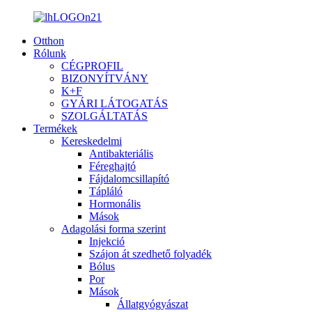
Otthon
Rólunk
CÉGPROFIL
BIZONYÍTVÁNY
K+F
GYÁRI LÁTOGATÁS
SZOLGÁLTATÁS
Termékek
Kereskedelmi
Antibakteriális
Féreghajtó
Fájdalomcsillapító
Tápláló
Hormonális
Mások
Adagolási forma szerint
Injekció
Szájon át szedhető folyadék
Bólus
Por
Mások
Állatgyógyászat