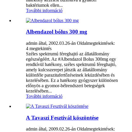
baktériumok ellen...
További információ
Albendazol bólus 300 mg
admin által, 2002.03.26-án
Oldalmegtekintések:
4 megtekintés
Széles spektrumú féreghajtó az állatállomány
egészségéért. Az #Albendazol Bolus 300mg egy
rendkívül hatékony, széles spektrumú féreghajtó,
amely kulcsszerepet játszik az állatállomány
különféle parazitafertőzéseinek leküzdésében és
kezelésében. Ez a hatékony gyógyszer különösen
előnyös a gyomor-bélrendszeri betegségek
kezelésében...
További információ
A Tavaszi Fesztivál köszöntése
admin által, 2009.02.26-án
Oldalmegtekintések: