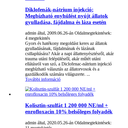
Diklofenák-nátrium injekció:
Megbízható enyhülést nyújt állatok
gyulladása, fájdalma és láza esetén
admin által, 2009.06.26-án
Oldalmegtekintések:
4 megtekintés
Gyors és hatékony megoldást keres az állatok
gyulladásának, fájdalmának és lázának
csillapítására? Akár a napi állattenyésztésről, akár
trauma utáni felépülésről, akár műtét utáni
ellátásról van szó, a Diclofenac-nátrium injekció
megbízható választás az állatorvosok és a
gazdálkodók számára világszerte. ...
További információ
Kolisztin-szulfát 1 200 000 NE/ml +
enrofloxacin 10% belsőleges folyadék
admin által, 2020.05.26-án
Oldalmegtekintések:
11 megtekintés