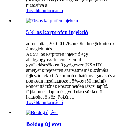
biztosítva a...
További információ
5%-os karprofen injekció
admin által, 2016.01.26-án
Oldalmegtekintések:
4 megtekintés
Az 5%-os karprofen injekció egy
állatgyógyászati ​​nem szteroid
gyulladáscsökkentő gyógyszer (NSAID),
amelyet kifejezetten szarvasmarhák számára
fejlesztettek ki. A karprofen hatóanyagának és a
pontosan meghatározott 5%-os (50 mg/ml)
koncentrációnak köszönhetően lázcsillapító,
fájdalomcsillapító és gyulladáscsökkentő
hatásokat ötvöz. Főként ...
További információ
Boldog új évet