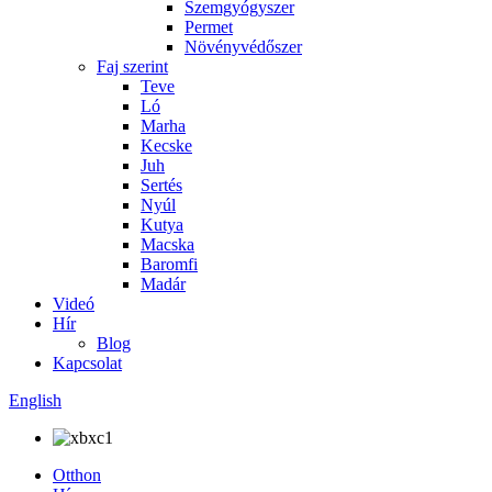
Szemgyógyszer
Permet
Növényvédőszer
Faj szerint
Teve
Ló
Marha
Kecske
Juh
Sertés
Nyúl
Kutya
Macska
Baromfi
Madár
Videó
Hír
Blog
Kapcsolat
English
Otthon