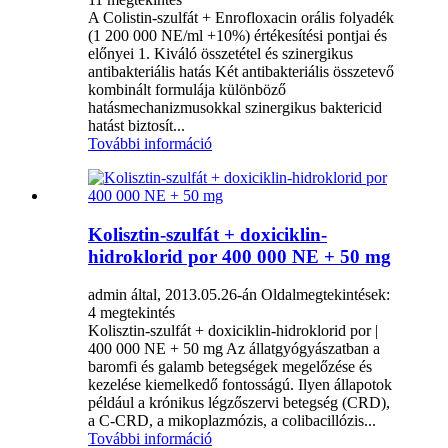
A Colistin-szulfát + Enrofloxacin orális folyadék
(1 200 000 NE/ml +10%) értékesítési pontjai és
előnyei 1. Kiváló összetétel és szinergikus
antibakteriális hatás Két antibakteriális összetevő
kombinált formulája különböző
hatásmechanizmusokkal szinergikus baktericid
hatást biztosít...
További információ
Kolisztin-szulfát + doxiciklin-
hidroklorid por 400 000 NE + 50 mg
admin által, 2013.05.26-án
Oldalmegtekintések:
4 megtekintés
Kolisztin-szulfát + doxiciklin-hidroklorid por |
400 000 NE + 50 mg Az állatgyógyászatban a
baromfi és galamb betegségek megelőzése és
kezelése kiemelkedő fontosságú. Ilyen állapotok
például a krónikus légzőszervi betegség (CRD),
a C-CRD, a mikoplazmózis, a colibacillózis...
További információ